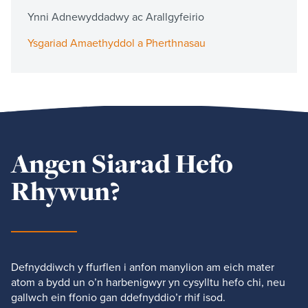
Ynni Adnewyddadwy ac Arallgyfeirio
Ysgariad Amaethyddol a Pherthnasau
Angen Siarad Hefo
Rhywun?
Defnyddiwch y ffurflen i anfon manylion am eich mater
atom a bydd un o’n harbenigwyr yn cysylltu hefo chi, neu
gallwch ein ffonio gan ddefnyddio’r rhif isod.