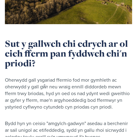
Sut y gallwch chi edrych ar ol
eich fferm pan fyddwch chi'n
priodi?
Oherwydd gall ysgariad ffermio fod mor gymhleth ac
oherwydd y gall gŵr neu wraig ennill diddordeb mewn
fferm trwy briodas, hyd yn oed os nad ydynt wedi gweithio
ar gyfer y fferm, mae'n argyhoeddedig bod ffermwyr yn
ystyried cyflwyno cytundeb cyn priodas cyn priodi.
Bydd hyn yn ceisio "amgylch-gadwyn" asedau a berchenir
ar sail unigol ac etifeddedig, sydd yn gallu rhoi sicrwydd i
aelodau teulu eraill sy'n ymwneud â'r busnes.