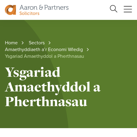
Search
Ope
Site
me
Aaron
&
Partners
Home
Sectors
Amaethyddiaeth a’r Economi Wledig
Ysgariad Amaethyddol a Pherthnasau
Ysgariad
Amaethyddol a
Pherthnasau