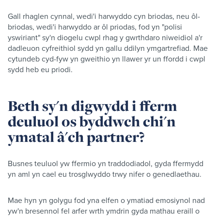
Gall rhaglen cynnal, wedi'i harwyddo cyn briodas, neu ôl-
briodas, wedi'i harwyddo ar ôl priodas, fod yn "polisi
yswiriant" sy'n diogelu cwpl rhag y gwrthdaro niweidiol a'r
dadleuon cyfreithiol sydd yn gallu ddilyn ymgartrefiad. Mae
cytundeb cyd-fyw yn gweithio yn llawer yr un ffordd i cwpl
sydd heb eu priodi.
Beth sy'n digwydd i fferm
deuluol os byddwch chi'n
ymatal â'ch partner?
Busnes teuluol yw ffermio yn traddodiadol, gyda ffermydd
yn aml yn cael eu trosglwyddo trwy nifer o genedlaethau.
Mae hyn yn golygu fod yna elfen o ymatiad emosiynol nad
yw'n bresennol fel arfer wrth ymdrin gyda mathau eraill o