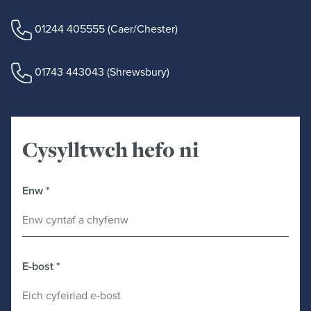
01244 405555
(Caer/Chester)
01743 443043
(Shrewsbury)
Cysylltwch hefo ni
Enw
*
E-bost
*