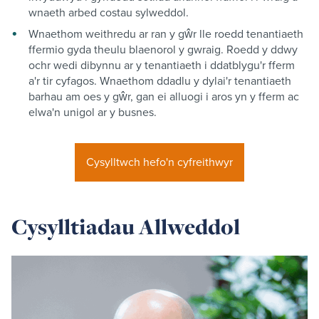
wnaeth arbed costau sylweddol.
Wnaethom weithredu ar ran y gŵr lle roedd tenantiaeth
ffermio gyda theulu blaenorol y gwraig. Roedd y ddwy
ochr wedi dibynnu ar y tenantiaeth i ddatblygu'r fferm
a'r tir cyfagos. Wnaethom ddadlu y dylai'r tenantiaeth
barhau am oes y gŵr, gan ei alluogi i aros yn y fferm ac
elwa'n unigol ar y busnes.
Cysylltwch hefo'n cyfreithwyr
Cysylltiadau Allweddol
Read
more