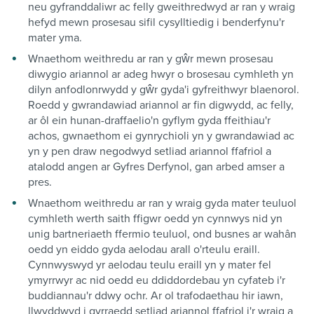
neu gyfranddaliwr ac felly gweithredwyd ar ran y wraig
hefyd mewn prosesau sifil cysylltiedig i benderfynu'r
mater yma.
Wnaethom weithredu ar ran y gŵr mewn prosesau
diwygio ariannol ar adeg hwyr o brosesau cymhleth yn
dilyn anfodlonrwydd y gŵr gyda'i gyfreithwyr blaenorol.
Roedd y gwrandawiad ariannol ar fin digwydd, ac felly,
ar ôl ein hunan-draffaelio'n gyflym gyda ffeithiau'r
achos, gwnaethom ei gynrychioli yn y gwrandawiad ac
yn y pen draw negodwyd setliad ariannol ffafriol a
atalodd angen ar Gyfres Derfynol, gan arbed amser a
pres.
Wnaethom weithredu ar ran y wraig gyda mater teuluol
cymhleth werth saith ffigwr oedd yn cynnwys nid yn
unig bartneriaeth ffermio teuluol, ond busnes ar wahân
oedd yn eiddo gyda aelodau arall o'rteulu eraill.
Cynnwyswyd yr aelodau teulu eraill yn y mater fel
ymyrrwyr ac nid oedd eu ddiddordebau yn cyfateb i'r
buddiannau'r ddwy ochr. Ar ol trafodaethau hir iawn,
llwyddwyd i gyrraedd setliad ariannol ffafriol i'r wraig a