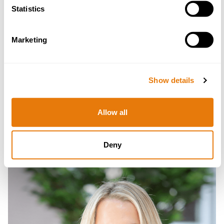
Statistics
Marketing
Show details
Lorraine Saunders
Allow all
Family Law Partner
Deny
Read
more