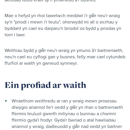
Mae o hefyd yn rhoi tawelwch meddwl i'r gŵr neu'r wraig
sy'n "priodi i mewn i'r teulu", oherwydd mi all o sicrhau y
byddant yn cael eu darparu'n briodol os bydd y priodas yn
torri i lawr.
Weithiau bydd y gŵr neu'r wraig yn ymuno â'r bartneriaeth,
neu'n cael eu cyflogi gan y busnes, felly mae cael cytundeb
ffurfiol ar waith yn gwneud synnwyr.
Ein profiad ar waith
Wnaethom weithredu ar ran y wraig mewn prosesau
diwygio ariannol lle'r oedd y gŵr yn rhan o bartneriaeth
ffermio teuluol gwerth miliynau o bunnau a chwmni
ffermio gyda'i frodyr. Gyda'r bwriad o atal hawliadau
ariannol y wraig, dadleuodd y gŵr nad oedd yn bartner