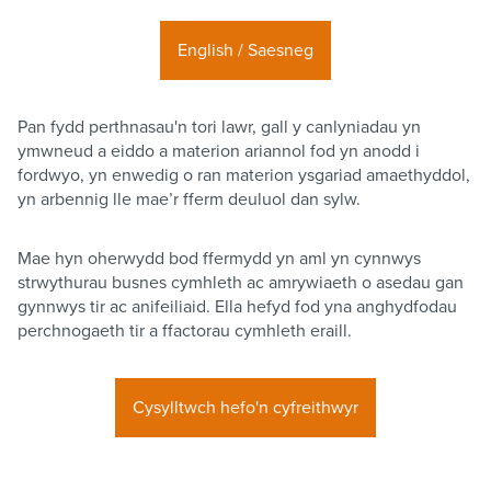
English / Saesneg
Pan fydd perthnasau'n tori lawr, gall y canlyniadau yn
ymwneud a eiddo a materion ariannol fod yn anodd i
fordwyo, yn enwedig o ran materion ysgariad amaethyddol,
yn arbennig lle mae’r fferm deuluol dan sylw.
Mae hyn oherwydd bod ffermydd yn aml yn cynnwys
strwythurau busnes cymhleth ac amrywiaeth o asedau gan
gynnwys tir ac anifeiliaid. Ella hefyd fod yna anghydfodau
perchnogaeth tir a ffactorau cymhleth eraill.
Cysylltwch hefo'n cyfreithwyr