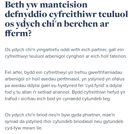
Beth yw manteision
defnyddio cyfreithiwr teuluol
os ydych chi'n berchen ar
fferm?
Os ydych chi'n ymgartrefu oddi wrth eich partner, gall ein
cyfreithwyr teuluol arbenigol cynghori ar eich holl faterion.
Fel arfer, bydd ein cyfreithwyr yn trefnu gwerthfarniadau
arbenigol o'r holl asedau perthnasol, yn ystyried yn ofalus
pa asedau ddylai gael eu hystyried fel 'cyd-fynd' a ddylai
fod y tu allan i'r setliad ariannol. Bydd cyfreithiwr hefyd yn
trafod i sicrhau eich bod yn cyrraedd cytundeb teg.
Os ydych chi'n briod neu'n byw gyda phartner, mae'n
syniad da ystyried rhoi cytundeb briodasol neu gytundeb
cyd-fyw mewn lle.