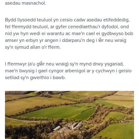
asedau masnachol.
Bydd llysoedd teuluol yn ceisio cadw asedau etifeddedig,
fel ffermydd teuluol, ar gyfer cenedlaethau'r dyfodol, ond
nid yw hyn wedi ei warantu ac mae'n cael ei gydbwyso bob
amser yn erbyn yr angen i ddarparu'n deg i ŵr neu wraig
sy'n symud allan o'r fferm.
I ffermwyr (a'u gŵr neu wraig) sy'n mynd drwy ysgariad,
mae'n bwysig i gael cyngor arbenigol ar y cychwyn i geisio
setliad sy'n gweithio i bawb.