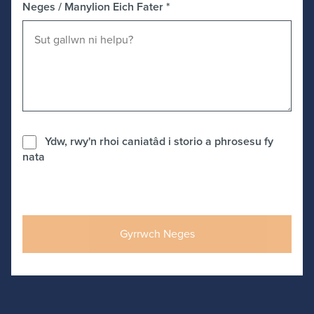
Neges / Manylion Eich Fater
*
Ydw, rwy'n rhoi caniatâd i storio a phrosesu fy
nata