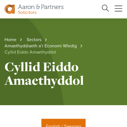
Search
Ope
Site
me
Aaron
&
Partners
Home
Sectors
Amaethyddiaeth a’r Economi Wledig
Cyllid Eiddo Amaethyddol
Cyllid Eiddo
Amaethyddol
English / Saesneg