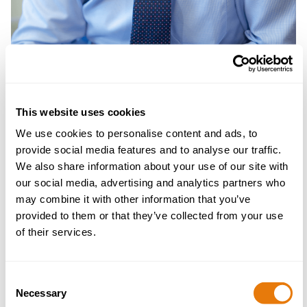
Brent Williams
This website uses cookies
Real Estate Partner
We use cookies to personalise content and ads, to
provide social media features and to analyse our traffic.
We also share information about your use of our site with
our social media, advertising and analytics partners who
may combine it with other information that you’ve
provided to them or that they’ve collected from your use
of their services.
Amaethyddiaeth a’r Economi Wledig
Consent
Anghydfodau Tir a Ffermio
Necessary
Selection