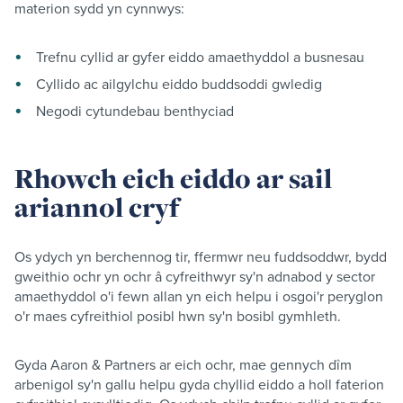
materion sydd yn cynnwys:
Trefnu cyllid ar gyfer eiddo amaethyddol a busnesau
Cyllido ac ailgylchu eiddo buddsoddi gwledig
Negodi cytundebau benthyciad
Rhowch eich eiddo ar sail
ariannol cryf
Os ydych yn berchennog tir, ffermwr neu fuddsoddwr, bydd
gweithio ochr yn ochr â cyfreithwyr sy'n adnabod y sector
amaethyddol o'i fewn allan yn eich helpu i osgoi'r peryglon
o'r maes cyfreithiol posibl hwn sy'n bosibl gymhleth.
Gyda Aaron & Partners ar eich ochr, mae gennych dîm
arbenigol sy'n gallu helpu gyda chyllid eiddo a holl faterion