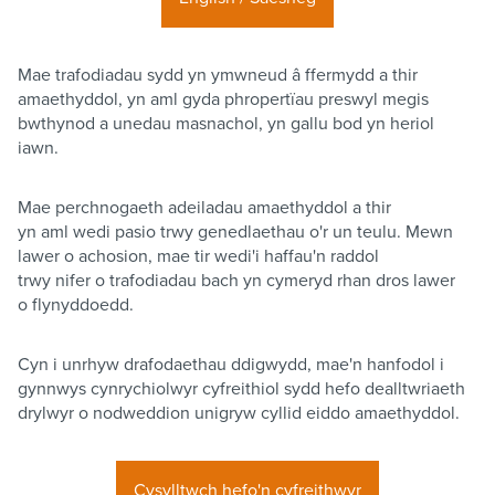
Mae trafodiadau sydd yn ymwneud â ffermydd a thir
amaethyddol, yn aml gyda phropertïau preswyl megis
bwthynod a unedau masnachol, yn gallu bod yn heriol
iawn.
Mae perchnogaeth adeiladau amaethyddol a thir
yn aml wedi pasio trwy genedlaethau o'r un teulu. Mewn
lawer o achosion, mae tir wedi'i haffau'n raddol
trwy nifer o trafodiadau bach yn cymeryd rhan dros lawer
o flynyddoedd.
Cyn i unrhyw drafodaethau ddigwydd, mae'n hanfodol i
gynnwys cynrychiolwyr cyfreithiol sydd hefo dealltwriaeth
drylwyr o nodweddion unigryw cyllid eiddo amaethyddol.
Cysylltwch hefo'n cyfreithwyr