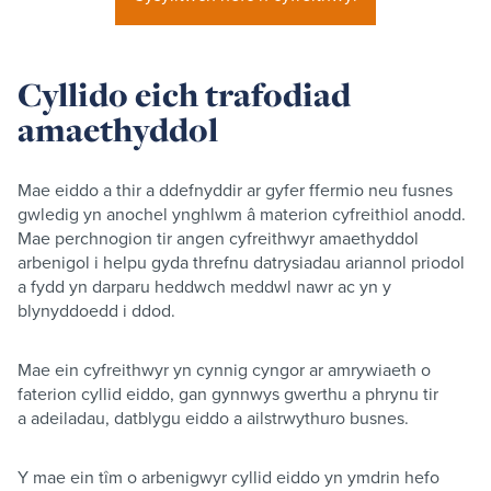
Cyllido eich trafodiad
amaethyddol
Mae eiddo a thir a ddefnyddir ar gyfer ffermio neu fusnes
gwledig yn anochel ynghlwm â materion cyfreithiol anodd.
Mae perchnogion tir angen cyfreithwyr amaethyddol
arbenigol i helpu gyda threfnu datrysiadau ariannol priodol
a fydd yn darparu heddwch meddwl nawr ac yn y
blynyddoedd i ddod.
Mae ein cyfreithwyr yn cynnig cyngor ar amrywiaeth o
faterion cyllid eiddo, gan gynnwys gwerthu a phrynu tir
a adeiladau, datblygu eiddo a ailstrwythuro busnes.
Y mae ein tîm o arbenigwyr cyllid eiddo yn ymdrin hefo