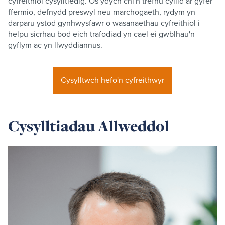
cyfreithiol cysylltiedig. Os ydych chi'n trefnu cyllid ar gyfer
ffermio, defnydd preswyl neu marchogaeth, rydym yn
darparu ystod gynhwysfawr o wasanaethau cyfreithiol i
helpu sicrhau bod eich trafodiad yn cael ei gwblhau'n
gyflym ac yn llwyddiannus.
Cysylltwch hefo'n cyfreithwyr
Cysylltiadau Allweddol
Read
more