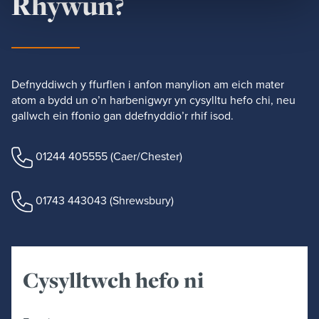
Rhywun?
Defnyddiwch y ffurflen i anfon manylion am eich mater
atom a bydd un o’n harbenigwyr yn cysylltu hefo chi, neu
gallwch ein ffonio gan ddefnyddio’r rhif isod.
01244 405555
(Caer/Chester)
01743 443043
(Shrewsbury)
Cysylltwch hefo ni